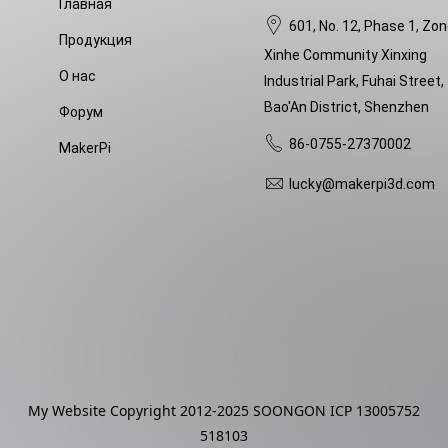
Главная
601, No. 12, Phase 1, Zon
Продукция
Xinhe Community Xinxing
О нас
Industrial Park, Fuhai Street,
Bao'An District, Shenzhen
Форум
86-0755-27370002
MakerPi
lucky@makerpi3d.com
My Website Copyright 2012-2025 SOONGON ICP 13005752
518103