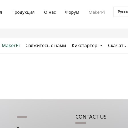
Русс
я
Продукция
О нас
Форум
MakerPi
MakerPi
Свяжитесь с нами
Кикстартер:
Скачать
CONTACT US