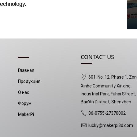
technology.
CONTACT US
Главная
601, No. 12, Phase 1, Zon
Продукция
Xinhe Community Xinxing
О нас
Industrial Park, Fuhai Street,
Bao'An District, Shenzhen
Форум
86-0755-27370002
MakerPi
lucky@makerpi3d.com