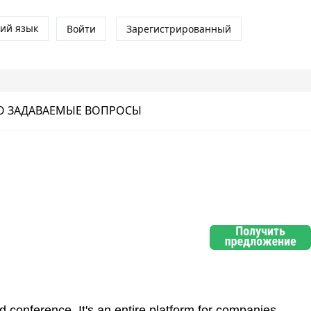
кий язык
Войти
Зарегистрированный
О ЗАДАВАЕМЫЕ ВОПРОСЫ
nd
conference. It's
an entire platform fo
r companies