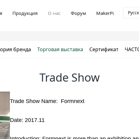
Русс
я
Продукция
О нас
Форум
MakerPi
ория бренда
Торговая выставка
Сертификат
ЧАСТ
Trade Show
Trade Show Name:
Formnext
Date: 2017.11
Introduction:
Formnext
is more than
an exhibition a