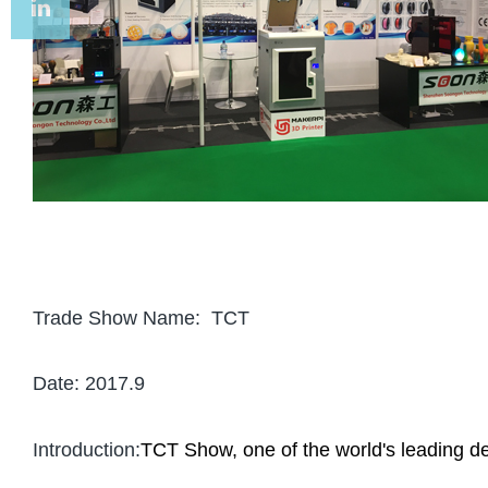
Xu
MakerPi
Chris
Xu
Trade Show Name:
TCT
Date: 2017.9
Introduction:
TCT Show, one of the world's leading
d