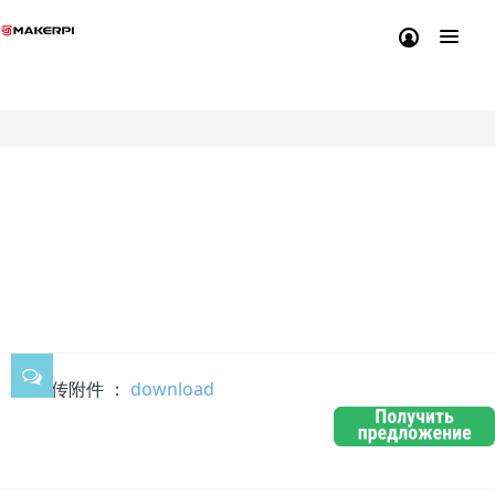
Скачивание прошивки
для M2030X
2025-05-21 14:29:11
58
上传附件 ：
download
立即下载