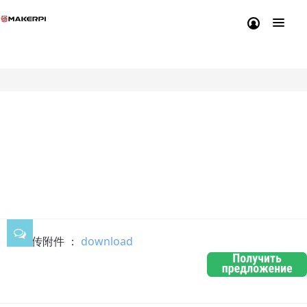
Скачивание прошивки
для S300
2025-05-21 14:29:11
29
上传附件 ：
download
立即下载